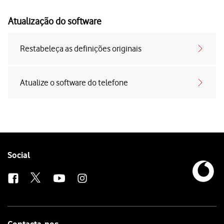
Atualização do software
Restabeleça as definições originais
Atualize o software do telefone
Follow
Social
us