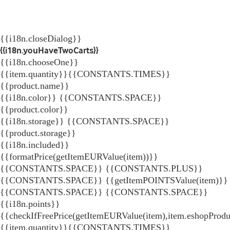
{{i18n.closeDialog}}
{{i18n.youHaveTwoCarts}}
{{i18n.chooseOne}}
{{item.quantity}}{{CONSTANTS.TIMES}}
{{product.name}}
{{i18n.color}} {{CONSTANTS.SPACE}}
{{product.color}}
{{i18n.storage}} {{CONSTANTS.SPACE}}
{{product.storage}}
{{i18n.included}}
{{formatPrice(getItemEURValue(item))}}
{{CONSTANTS.SPACE}} {{CONSTANTS.PLUS}}
{{CONSTANTS.SPACE}} {{getItemPOINTSValue(item)}}
{{CONSTANTS.SPACE}}
{{CONSTANTS.SPACE}}
{{i18n.points}}
{{checkIfFreePrice(getItemEURValue(item),item.eshopProdu
{{item.quantity}}{{CONSTANTS.TIMES}}