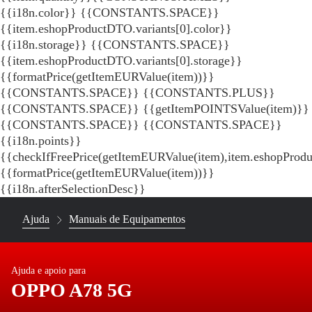
{{i18n.color}} {{CONSTANTS.SPACE}}
{{item.eshopProductDTO.variants[0].color}}
{{i18n.storage}} {{CONSTANTS.SPACE}}
{{item.eshopProductDTO.variants[0].storage}}
{{formatPrice(getItemEURValue(item))}}
{{CONSTANTS.SPACE}} {{CONSTANTS.PLUS}}
{{CONSTANTS.SPACE}} {{getItemPOINTSValue(item)}}
{{CONSTANTS.SPACE}}
{{CONSTANTS.SPACE}}
{{i18n.points}}
{{checkIfFreePrice(getItemEURValue(item),item.eshopProd
{{formatPrice(getItemEURValue(item))}}
{{i18n.afterSelectionDesc}}
Ajuda
Manuais de Equipamentos
Ajuda e apoio para
OPPO A78 5G