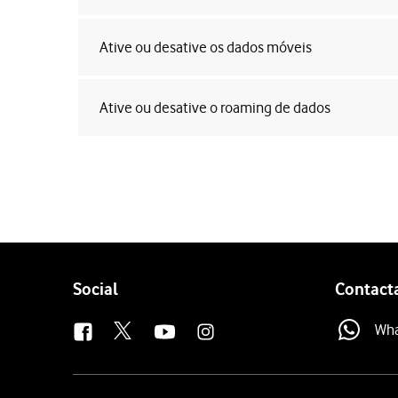
Ative ou desative os dados móveis
Ative ou desative o roaming de dados
Follow
Social
Contact
us
Wh
Site