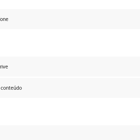
fone
rive
o conteúdo