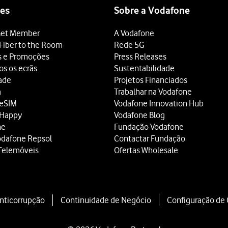
es
Sobre a Vodafone
et Member
A Vodafone
Fiber to the Room
Rede 5G
s e Promoções
Press Releases
os os ecrãs
Sustentabilidade
dade
Projetos Financiados
a
Trabalhar na Vodafone
 eSIM
Vodafone Innovation Hub
 Happy
Vodafone Blog
ne
Fundação Vodafone
odafone Repsol
Contactar Fundação
Telemóveis
Ofertas Wholesale
Anticorrupção
Continuidade de Negócio
Configuração de