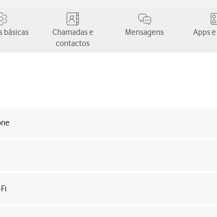
 básicas
Chamadas e
Mensagens
Apps e
contactos
one
Fi