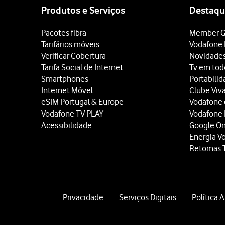
map
Produtos e Serviços
Destaqu
Pacotes fibra
Member G
Tarifários móveis
Vodafone 
Verificar Cobertura
Novidade
Tarifa Social de Internet
Tv em tod
Smartphones
Portabili
Internet Móvel
Clube Viv
eSIM Portugal & Europe
Vodafone
Vodafone TV PLAY
Vodafone
Acessibilidade
Google O
Energia V
Retomas 
Privacidade
Serviços Digitais
Política 