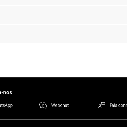
a-nos
atsApp
Webchat
Fala con