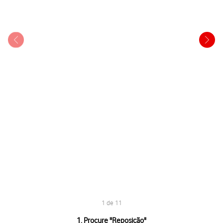
1 de 11
1 de 11
1. Procure "
Reposição
"