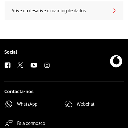
Ative ou desative o roaming de dados
Follow
Social
us
Contacta-nos
WhatsApp
Webchat
Fala connosco