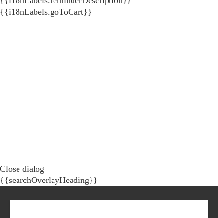
{{i18nLabels.reminderDescription}}
{{i18nLabels.goToCart}}
Close dialog
{{searchOverlayHeading}}