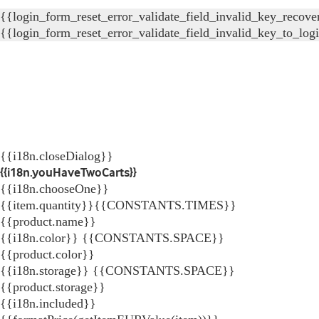
{{login_form_reset_error_validate_field_invalid_key_recove
{{login_form_reset_error_validate_field_invalid_key_to_log
{{i18n.closeDialog}}
{{i18n.youHaveTwoCarts}}
{{i18n.chooseOne}}
{{item.quantity}}{{CONSTANTS.TIMES}}
{{product.name}}
{{i18n.color}} {{CONSTANTS.SPACE}}
{{product.color}}
{{i18n.storage}} {{CONSTANTS.SPACE}}
{{product.storage}}
{{i18n.included}}