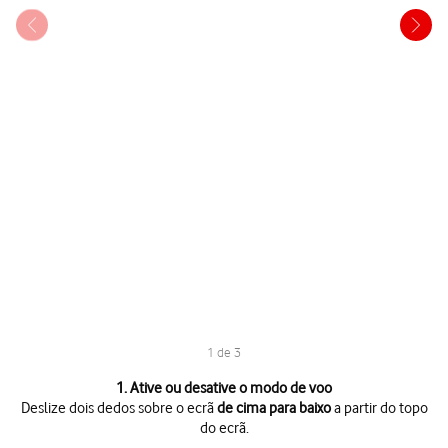
1 de 3
1 de 3
1. Ative ou desative o modo de voo
Deslize dois dedos sobre o ecrã
de cima para baixo
a partir do topo
do ecrã.
Deslize dois dedos sobre o ecrã
de cima para baixo
a partir do topo do 