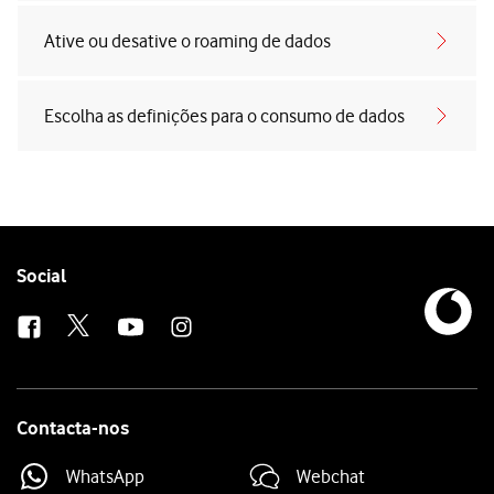
Ative ou desative o roaming de dados
Escolha as definições para o consumo de dados
Follow
Social
us
Contacta-nos
WhatsApp
Webchat