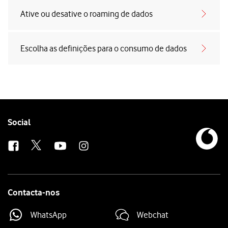
Ative ou desative o roaming de dados
Escolha as definições para o consumo de dados
Follow
Social
us
Contacta-nos
WhatsApp
Webchat