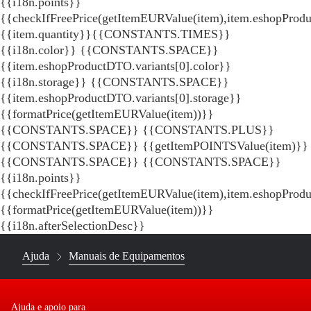
{{i18n.points}}
{{checkIfFreePrice(getItemEURValue(item),item.eshopProdu
{{item.quantity}}{{CONSTANTS.TIMES}}
{{i18n.color}} {{CONSTANTS.SPACE}}
{{item.eshopProductDTO.variants[0].color}}
{{i18n.storage}} {{CONSTANTS.SPACE}}
{{item.eshopProductDTO.variants[0].storage}}
{{formatPrice(getItemEURValue(item))}}
{{CONSTANTS.SPACE}} {{CONSTANTS.PLUS}}
{{CONSTANTS.SPACE}} {{getItemPOINTSValue(item)}}
{{CONSTANTS.SPACE}}
{{CONSTANTS.SPACE}}
{{i18n.points}}
{{checkIfFreePrice(getItemEURValue(item),item.eshopProd
{{formatPrice(getItemEURValue(item))}}
{{i18n.afterSelectionDesc}}
Ajuda
Manuais de Equipamentos
Ajuda e apoio para