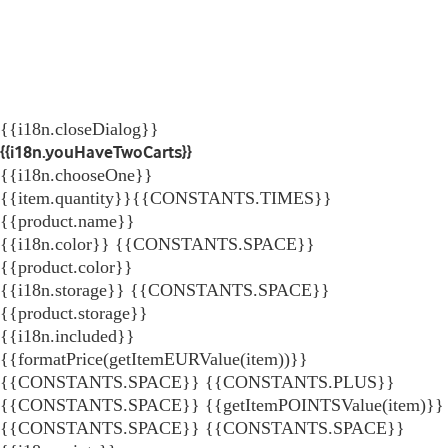
{{i18n.closeDialog}}
{{i18n.youHaveTwoCarts}}
{{i18n.chooseOne}}
{{item.quantity}}{{CONSTANTS.TIMES}}
{{product.name}}
{{i18n.color}} {{CONSTANTS.SPACE}}
{{product.color}}
{{i18n.storage}} {{CONSTANTS.SPACE}}
{{product.storage}}
{{i18n.included}}
{{formatPrice(getItemEURValue(item))}}
{{CONSTANTS.SPACE}} {{CONSTANTS.PLUS}}
{{CONSTANTS.SPACE}} {{getItemPOINTSValue(item)}}
{{CONSTANTS.SPACE}}
{{CONSTANTS.SPACE}}