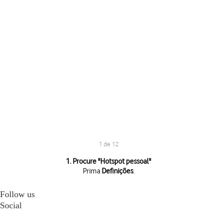
1 de 12
1 de 12
1. Procure "
Hotspot pessoal
"
Prima
Definições
.
Prima
Definições
.
Prima
Hotspot pessoal
.
Follow us
Prima
Palavra-passe (Wi-Fi)
e introduza a password pretendida.
Social
Prima
OK
.