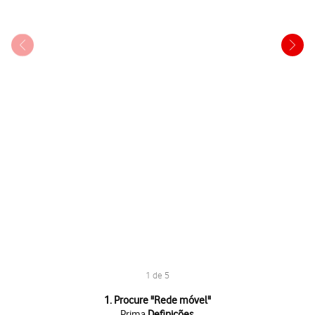
1 de 5
1 de 5
1. Procure "
Rede móvel
"
Prima
Definições
.