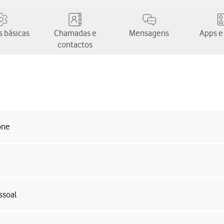
 básicas
Chamadas e
Mensagens
Apps e
contactos
one
ssoal