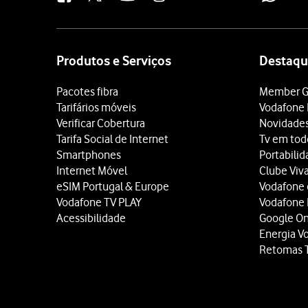
Site
map
Produtos e Serviços
Destaqu
Pacotes fibra
Member G
Tarifários móveis
Vodafone 
Verificar Cobertura
Novidade
Tarifa Social de Internet
Tv em tod
Smartphones
Portabili
Internet Móvel
Clube Viv
eSIM Portugal & Europe
Vodafone
Vodafone TV PLAY
Vodafone
Acessibilidade
Google O
Energia V
Retomas 