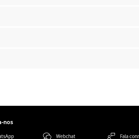
a-nos
atsApp
Webchat
Fala con