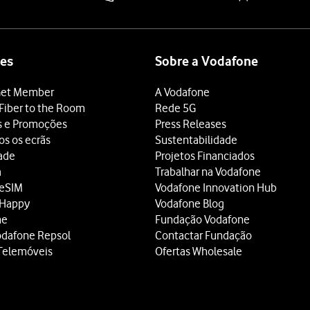
es
Sobre a Vodafone
et Member
A Vodafone
Fiber to the Room
Rede 5G
s e Promoções
Press Releases
os os ecrãs
Sustentabilidade
dade
Projetos Financiados
a
Trabalhar na Vodafone
 eSIM
Vodafone Innovation Hub
 Happy
Vodafone Blog
ne
Fundação Vodafone
odafone Repsol
Contactar Fundação
Telemóveis
Ofertas Wholesale