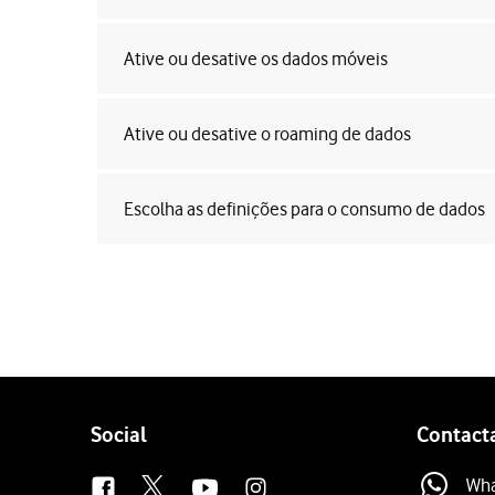
Ative ou desative os dados móveis
Ative ou desative o roaming de dados
Escolha as definições para o consumo de dados
Follow
Social
Contact
us
Wh