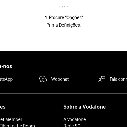
1 de 5
1. Procure "
Opções
"
Prima
Definições
.
a "Roaming de dados"
para ativar ou desativar a função.
deslize o dedo de baixo para cima
a partir da base do ecrã.
a-nos
atsApp
Webchat
Fala con
es
Sobre a Vodafone
et Member
A Vodafone
Fiber to the Room
Rede 5G