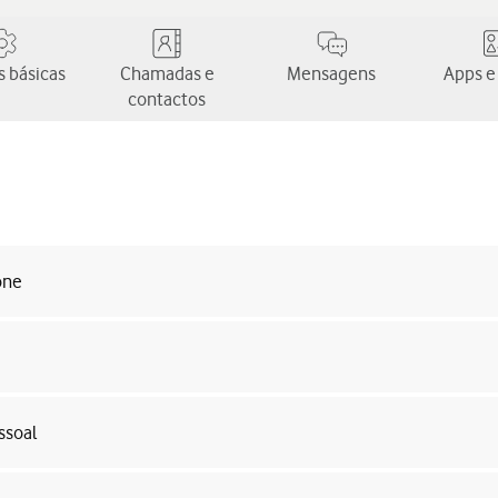
 básicas
Chamadas e
Mensagens
Apps e
contactos
one
ssoal