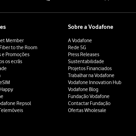
es
Sobre a Vodafone
et Member
A Vodafone
Fiber to the Room
Rede 5G
s e Promoções
Press Releases
os os ecrãs
Sustentabilidade
dade
Projetos Financiados
a
Trabalhar na Vodafone
 eSIM
Vodafone Innovation Hub
 Happy
Vodafone Blog
ne
Fundação Vodafone
odafone Repsol
Contactar Fundação
Telemóveis
Ofertas Wholesale