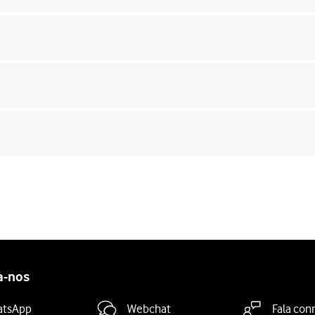
a-nos
atsApp
Webchat
Fala con