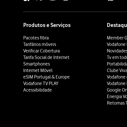
Site
map
Produtos e Serviços
Destaqu
Pacotes fibra
Member G
Tarifários móveis
Vodafone 
Verificar Cobertura
Novidade
Tarifa Social de Internet
Tv em tod
Smartphones
Portabili
Internet Móvel
Clube Viv
eSIM Portugal & Europe
Vodafone
Vodafone TV PLAY
Vodafone
Acessibilidade
Google O
Energia V
Retomas 