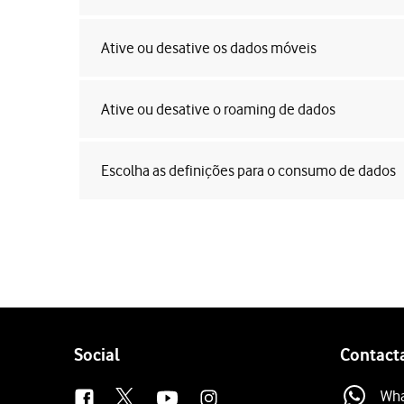
Ative ou desative os dados móveis
Ative ou desative o roaming de dados
Escolha as definições para o consumo de dados
Follow
Social
Contact
us
Wh