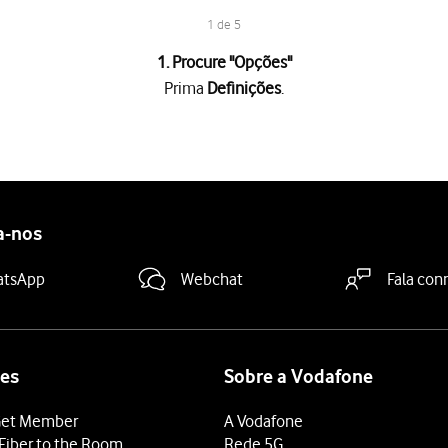
1 de 5
1. Procure "
Opções
"
Prima
Definições
.
a "Roaming de dados"
para ativar ou desativar a função.
deslize o dedo de baixo para cima
a partir da base do ecrã.
a-nos
atsApp
Webchat
Fala con
es
Sobre a Vodafone
et Member
A Vodafone
Fiber to the Room
Rede 5G