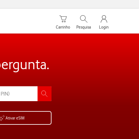
Carrinho de compras
Pesquisar
My Vodafone Men
Carrinho
Pesquisa
Login
pergunta.
Ativar eSIM