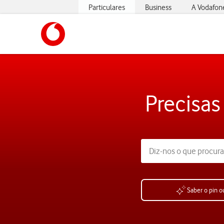
Particulares
Business
A Vodafon
https://www.vodafone.pt
Precisas
Saber o pin o