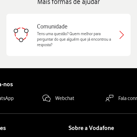
Mais formas de ajudar
Comunidade
Tens uma questão? Quem melhor para
perguntar do que alguém que já encontrou a
resposta?
a-nos
atsApp
Webchat
Fala con
es
Sobre a Vodafone