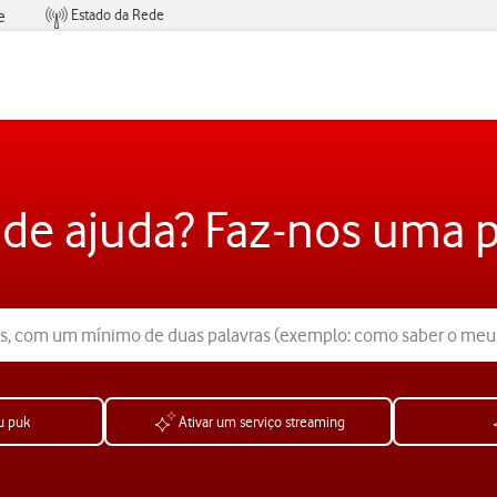
Estado da Rede
e
Condições de Oferta de Serviços
 de ajuda? Faz-nos uma 
u puk
Ativar um serviço streaming