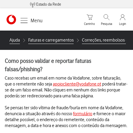
Estado da Rede
Carrinho de compras
Pesquisar
My Vo
Menu
Carrinho
Pesquisa
Login
https://www.vodafone.pt
Ajuda
Faturas e carregamentos
Correções, reembolsos e s
Como posso validar e reportar faturas
falsas/phishing?
Caso recebas um email em nome da Vodafone, sobre faturação,
que o remetente não seja
apoiocliente@vodafone.pt
poderá tratar-
se de um falso email. Não cliques em nenhum dos links porque
poderás ser redirecionado para uma falsa página.
Se pensas ter sido vítima de fraude/burla em nome da Vodafone,
denuncia a situação através do nosso
formulário
e fornece o maior
detalhe possível, o endereço do remetente, conteúdo da
mensagem, a data e hora e anexos com o conteúdo da mensagem.