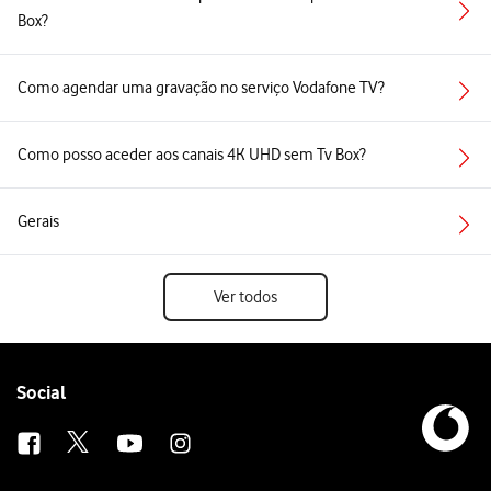
Box?
Como agendar uma gravação no serviço Vodafone TV?
Como posso aceder aos canais 4K UHD sem Tv Box?
Gerais
Ver todos
Follow
Social
us