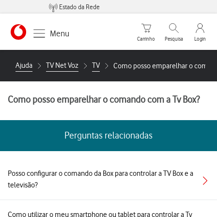
Estado da Rede
Carrinho de compras
Pesquisar
My Vo
Menu
Carrinho
Pesquisa
Login
https://www.vodafone.pt
Ajuda
TV Net Voz
TV
Como posso emparelhar o comand
Como posso emparelhar o comando com a Tv Box?
Perguntas relacionadas
Posso configurar o comando da Box para controlar a TV Box e a
televisão?
Como utilizar o meu smartphone ou tablet para controlar a Tv