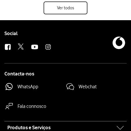
Ver todos
Follow
Social
us
Contacta-nos
WhatsApp
Webchat
Fala connosco
Site
Produtos e Serviços
map