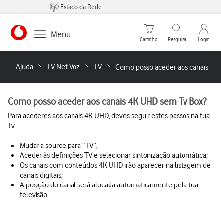
Estado da Rede
Carrinho de compras
Pesquisar
My Vo
Menu
Carrinho
Pesquisa
Login
https://www.vodafone.pt
Ajuda
TV Net Voz
TV
Como posso aceder aos canais 4K
Como posso aceder aos canais 4K UHD sem Tv Box?
Para acederes aos canais 4K UHD, deves seguir estes passos na tua
Tv:
Mudar a source para “TV”;
Aceder às definições TV e selecionar sintonização automática;
Os canais com conteúdos 4K UHD irão aparecer na listagem de
canais digitais;
A posição do canal será alocada automaticamente pela tua
televisão.