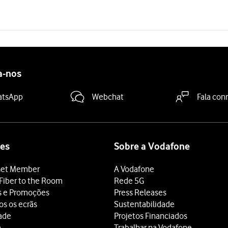
a-nos
atsApp
Webchat
Fala con
es
Sobre a Vodafone
et Member
A Vodafone
Fiber to the Room
Rede 5G
s e Promoções
Press Releases
os os ecrãs
Sustentabilidade
dade
Projetos Financiados
a
Trabalhar na Vodafone