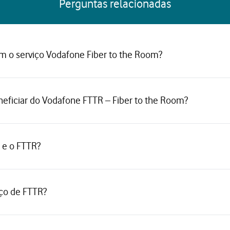
Perguntas relacionadas
m o serviço Vodafone Fiber to the Room?
neficiar do Vodafone FTTR – Fiber to the Room?
i e o FTTR?
iço de FTTR?