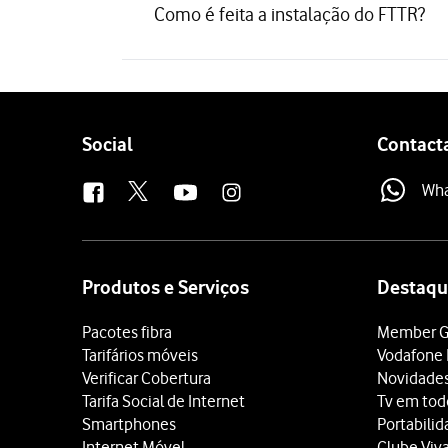
Como é feita a instalação do FTTR?
Follow
Social
Contact
us
Wh
Site
map
Produtos e Serviços
Destaqu
Pacotes fibra
Member G
Tarifários móveis
Vodafone 
Verificar Cobertura
Novidade
Tarifa Social de Internet
Tv em tod
Smartphones
Portabili
Internet Móvel
Clube Viv