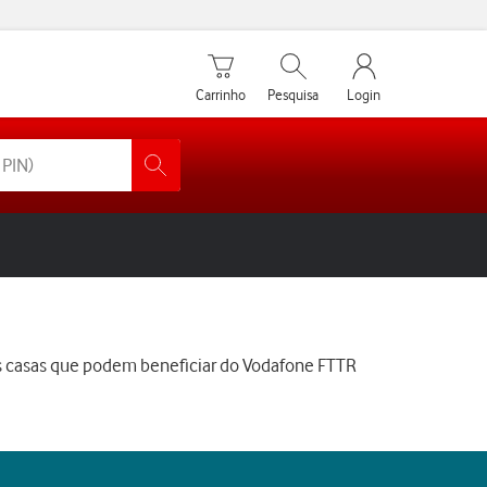
Carrinho de compras
Pesquisar
My Vodafone Men
Carrinho
Pesquisa
Login
as casas que podem beneficiar do Vodafone FTTR