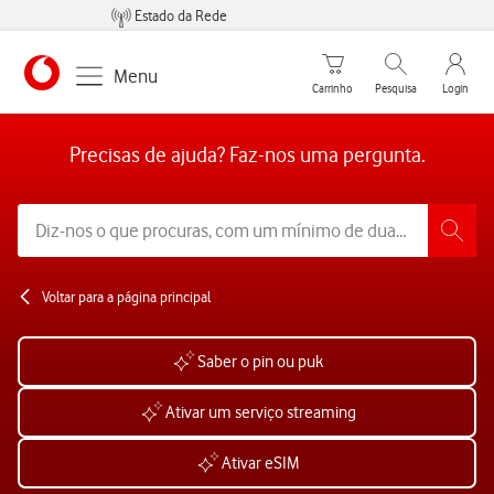
Estado da Rede
Carrinho de compras
Pesquisar
My Vo
Menu
Carrinho
Pesquisa
Login
https://www.vodafone.pt
Precisas de ajuda? Faz-nos uma pergunta.
Voltar para a página principal
Saber o pin ou puk
Ativar um serviço streaming
Ativar eSIM