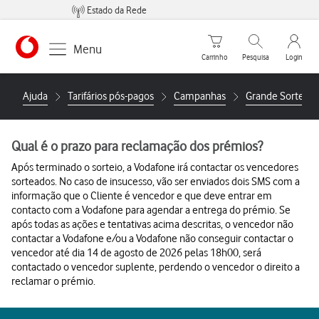
Estado da Rede
Carrinho de compras
Pesquisar
My Vo
Menu
Carrinho
Pesquisa
Login
https://www.vodafone.pt
Ajuda
Tarifários pós-pagos
Campanhas
Grande Sorteio 
Qual é o prazo para reclamação dos prémios?
Após terminado o sorteio, a Vodafone irá contactar os vencedores
sorteados. No caso de insucesso, vão ser enviados dois SMS com a
informação que o Cliente é vencedor e que deve entrar em
contacto com a Vodafone para agendar a entrega do prémio. Se
após todas as ações e tentativas acima descritas, o vencedor não
contactar a Vodafone e/ou a Vodafone não conseguir contactar o
vencedor até dia 14 de agosto de 2026 pelas 18h00, será
contactado o vencedor suplente, perdendo o vencedor o direito a
reclamar o prémio.