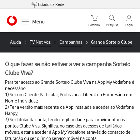
Estado da Rede
Carrinho de compras
Pesquisar
My Vo
Menu
Carrinho
Pesquisa
Login
https://www.vodafone.pt
Ajuda
TV Net Voz
Campanhas
Grande Sorteio Clube Viv
O que fazer se não estiver a ver a campanha Sorteio
Clube Viva?
Para ter acesso ao Grande Sorteio Clube Viva na App My Vodafone é
necessário:
1) Ser um Cliente Particular, Profissional Liberal ou Empresário em
Nome Individual;
2) Ter a versão mais recente da App instalada e aceder ao Vodafone
Happy;
3) Ser titular da conta, tendo legitimidade para movimentar os
pontos Clube Viva. Significa, no caso dos acessos de tarifários
móveis, estar a aceder à App My Vodafone através do contacto de
faturação ou ser o único serviço móvel na conta;