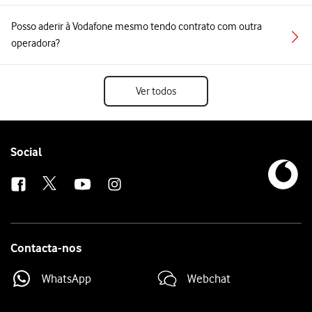
Posso aderir à Vodafone mesmo tendo contrato com outra
operadora?
Ver todos
Follow
Social
us
Contacta-nos
WhatsApp
Webchat