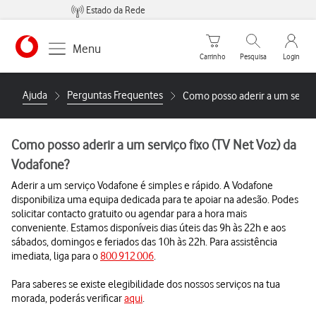
Estado da Rede
Carrinho de compras
Pesquisar
My Vo
Menu
Carrinho
Pesquisa
Login
https://www.vodafone.pt
Ajuda
Perguntas Frequentes
Como posso aderir a um serviço
Como posso aderir a um serviço fixo (TV Net Voz) da
Vodafone?
Aderir a um serviço Vodafone é simples e rápido. A Vodafone
disponibiliza uma equipa dedicada para te apoiar na adesão. Podes
solicitar contacto gratuito ou agendar para a hora mais
conveniente. Estamos disponíveis dias úteis das 9h às 22h e aos
sábados, domingos e feriados das 10h às 22h. Para assistência
imediata, liga para o
800 912 006
.
Para saberes se existe elegibilidade dos nossos serviços na tua
morada, poderás verificar
aqui
.