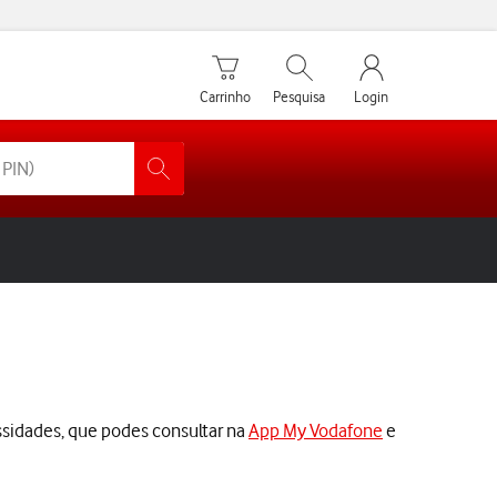
Carrinho de compras
Pesquisar
My Vodafone Men
Carrinho
Pesquisa
Login
essidades, que podes consultar na
App My Vodafone
e