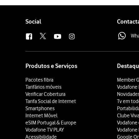
Follow
Social
Contact
us
Wh
Site
map
Produtos e Serviços
Destaqu
Pacotes fibra
Member G
Tarifários móveis
Vodafone 
Verificar Cobertura
Novidade
Tarifa Social de Internet
Tv em tod
Smartphones
Portabili
Internet Móvel
Clube Viv
eSIM Portugal & Europe
Vodafone
Vodafone TV PLAY
Vodafone
Acessibilidade
Google O