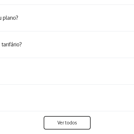
u plano?
tarifário?
Ver todos