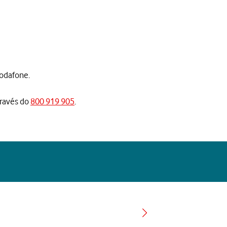
Vodafone.
través do
800 919 905
.