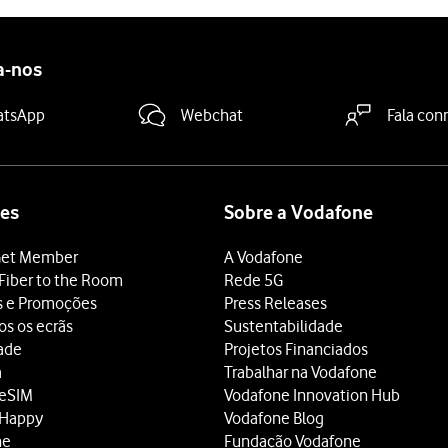
a-nos
atsApp
Webchat
Fala con
es
Sobre a Vodafone
et Member
A Vodafone
Fiber to the Room
Rede 5G
s e Promoções
Press Releases
os os ecrãs
Sustentabilidade
dade
Projetos Financiados
a
Trabalhar na Vodafone
 eSIM
Vodafone Innovation Hub
 Happy
Vodafone Blog
ne
Fundação Vodafone