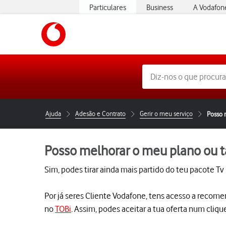
Particulares
Business
A Vodafon
https://www.vodafone.pt
Ajuda
Adesão e Contrato
Gerir o meu serviço
Posso 
Posso melhorar o meu plano ou ta
Sim, podes tirar ainda mais partido do teu pacote Tv 
Por já seres Cliente Vodafone, tens acesso a recome
no
TOBi
. Assim, podes aceitar a tua oferta num clique