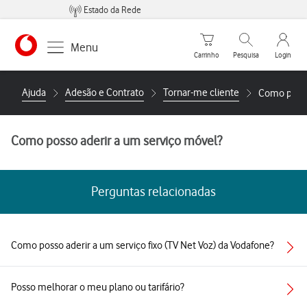
Estado da Rede
Carrinho de compras
Pesquisar
My Vo
Menu
Carrinho
Pesquisa
Login
https://www.vodafone.pt
Ajuda
Adesão e Contrato
Tornar-me cliente
Como posso
Como posso aderir a um serviço móvel?
Perguntas relacionadas
Como posso aderir a um serviço fixo (TV Net Voz) da Vodafone?
Posso melhorar o meu plano ou tarifário?