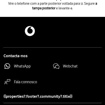
Vire o telefone com a parte posterior voltada para si. Segure
a
tampa posterior
e levante-a.
Vire o telefone com a parte posterior voltada para si. Segure
a tampa p
Vire o cartão SIM como mostrado na
ilustração junto do retentor do c
Note que o telefone apenas pode ser usado com um cartão Nano-SIM.
Deslize o cartão SIM
para dentro do telefone.
Coloque a tampa posterior sobre o telefone e
pressione-a até encaixar
Contacta-nos
WhatsApp
Webchat
Fala connosco
{{properties?.footer?.community?.title}}