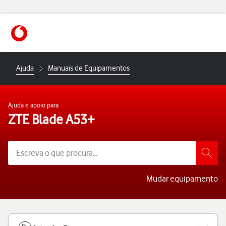
https://www.vodafone.pt
Ajuda
Manuais de Equipamentos
Ajuda e apoio para
ZTE Blade A53+
Mudar equipamento