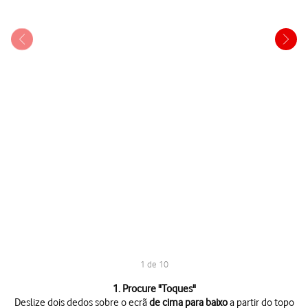
1 de 10
1 de 10
1. Procure "
Toques
"
Deslize dois dedos sobre o ecrã
de cima para baixo
a partir do topo