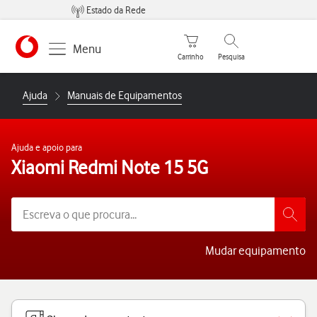
Estado da Rede
Carrinho de compras
Pesquisar
Menu
Carrinho
Pesquisa
https://www.vodafone.pt
Ajuda
Manuais de Equipamentos
Ajuda e apoio para
Xiaomi Redmi Note 15 5G
Mudar equipamento