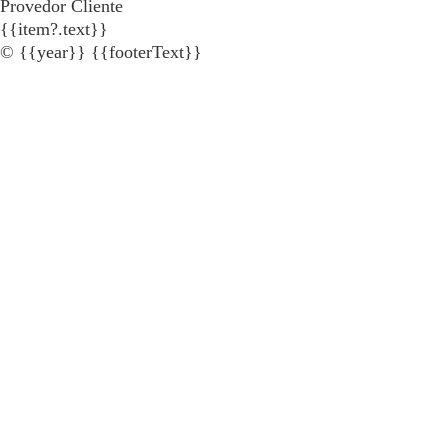
Provedor Cliente
{{item?.text}}
© {{year}} {{footerText}}