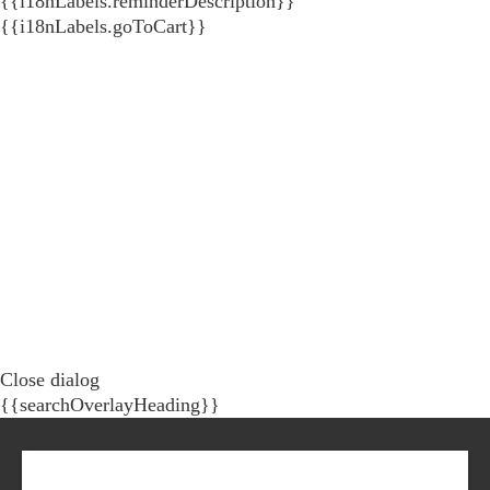
{{i18nLabels.reminderDescription}}
{{i18nLabels.goToCart}}
Close dialog
{{searchOverlayHeading}}