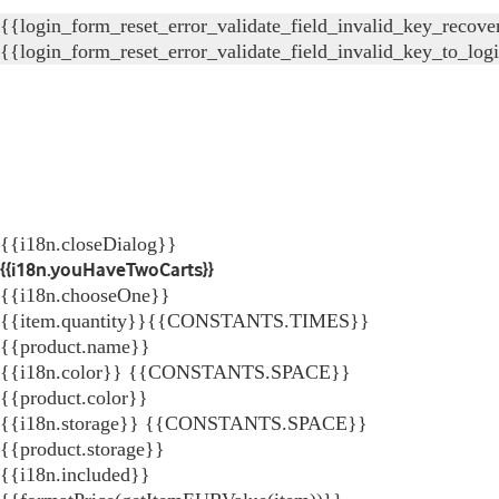
{{login_form_reset_error_validate_field_invalid_key_recove
{{login_form_reset_error_validate_field_invalid_key_to_log
{{i18n.closeDialog}}
{{i18n.youHaveTwoCarts}}
{{i18n.chooseOne}}
{{item.quantity}}{{CONSTANTS.TIMES}}
{{product.name}}
{{i18n.color}} {{CONSTANTS.SPACE}}
{{product.color}}
{{i18n.storage}} {{CONSTANTS.SPACE}}
{{product.storage}}
{{i18n.included}}