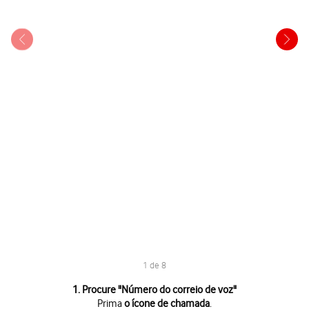
1 de 8
1 de 8
1. Procure "
Número do correio de voz
"
Prima
o ícone de chamada
.