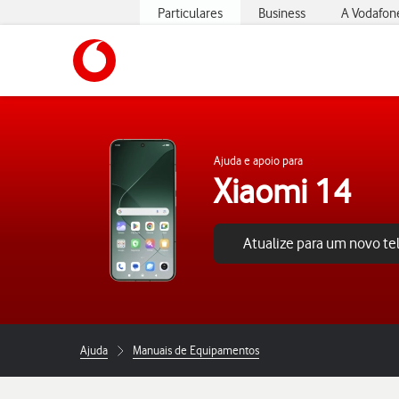
Particulares
Business
A Vodafon
https://www.vodafone.pt
Ajuda e apoio para
Xiaomi 14
Atualize para um novo t
Ajuda
Manuais de Equipamentos