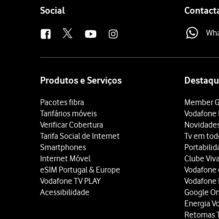
Follow
Social
Contact
us
Wh
Site
map
Produtos e Serviços
Destaqu
Pacotes fibra
Member G
Tarifários móveis
Vodafone 
Verificar Cobertura
Novidade
Tarifa Social de Internet
Tv em tod
Smartphones
Portabili
Internet Móvel
Clube Viv
eSIM Portugal & Europe
Vodafone
Vodafone TV PLAY
Vodafone
Acessibilidade
Google O
Energia V
Retomas 