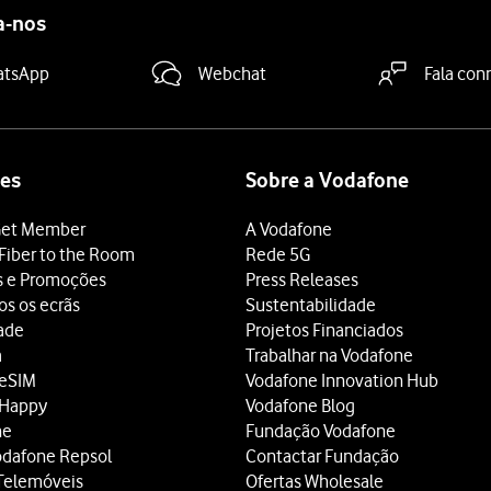
a-nos
atsApp
Webchat
Fala con
es
Sobre a Vodafone
et Member
A Vodafone
Fiber to the Room
Rede 5G
s e Promoções
Press Releases
os os ecrãs
Sustentabilidade
dade
Projetos Financiados
a
Trabalhar na Vodafone
 eSIM
Vodafone Innovation Hub
 Happy
Vodafone Blog
ne
Fundação Vodafone
odafone Repsol
Contactar Fundação
Telemóveis
Ofertas Wholesale