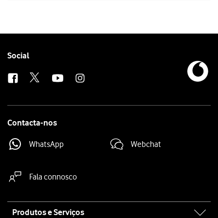
Follow
Social
us
Contacta-nos
WhatsApp
Webchat
Fala connosco
Site
Produtos e Serviços
map