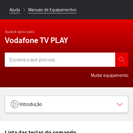
Ajuda
Manuais de Equipamentos
Ajuda e apoio para
Vodafone TV PLAY
Mudar equipamento
Introdução
Lista das teclas do comando