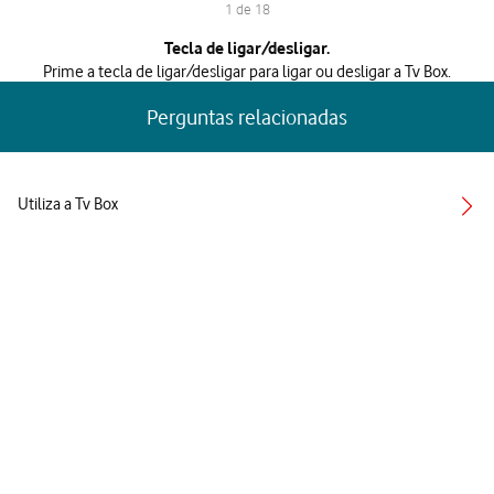
1 de 18
1 de 18
Tecla de ligar/desligar.
Prime a tecla de ligar/desligar para ligar ou desligar a Tv Box.
Perguntas relacionadas
Utiliza a Tv Box
Utiliza o comando por voz
Coloca programas em pausa
Avança ou retrocede num programa
Consulta informações sobre o programa