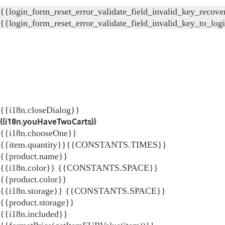
{{login_form_reset_error_validate_field_invalid_key_recove
{{login_form_reset_error_validate_field_invalid_key_to_log
{{i18n.closeDialog}}
{{i18n.youHaveTwoCarts}}
{{i18n.chooseOne}}
{{item.quantity}}{{CONSTANTS.TIMES}}
{{product.name}}
{{i18n.color}} {{CONSTANTS.SPACE}}
{{product.color}}
{{i18n.storage}} {{CONSTANTS.SPACE}}
{{product.storage}}
{{i18n.included}}