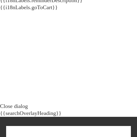
{{i18nLabels.reminderDescription}}
{{i18nLabels.goToCart}}
Close dialog
{{searchOverlayHeading}}