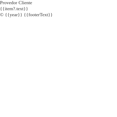
Provedor Cliente
{{item?.text}}
© {{year}} {{footerText}}