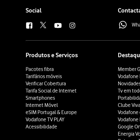
Follow
Social
Contact
us
Wh
Site
map
Produtos e Serviços
Destaqu
Pacotes fibra
Member G
Tarifários móveis
Vodafone 
Verificar Cobertura
Novidade
Tarifa Social de Internet
Tv em tod
Smartphones
Portabili
Internet Móvel
Clube Viv
eSIM Portugal & Europe
Vodafone
Vodafone TV PLAY
Vodafone
Acessibilidade
Google O
Energia V