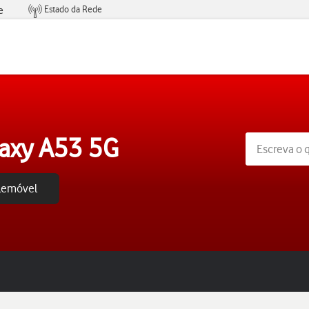
Estado da Rede
e
Condições de Oferta de Serviços
axy A53 5G
elemóvel