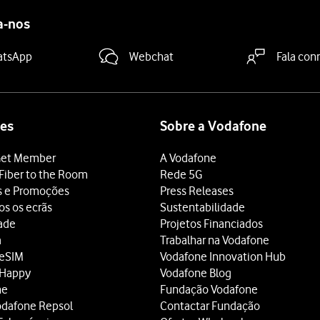
a-nos
atsApp
Webchat
Fala con
es
Sobre a Vodafone
et Member
A Vodafone
Fiber to the Room
Rede 5G
s e Promoções
Press Releases
os os ecrãs
Sustentabilidade
dade
Projetos Financiados
a
Trabalhar na Vodafone
 eSIM
Vodafone Innovation Hub
 Happy
Vodafone Blog
ne
Fundação Vodafone
odafone Repsol
Contactar Fundação