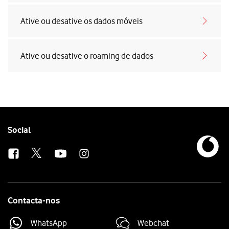
Ative ou desative os dados móveis
Ative ou desative o roaming de dados
Follow
Social
us
Contacta-nos
WhatsApp
Webchat