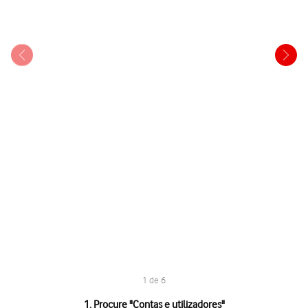
1 de 6
1 de 6
1. Procure "
Contas e utilizadores
"