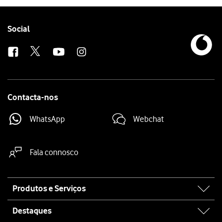
Follow
Social
us
Contacta-nos
WhatsApp
Webchat
Fala connosco
Site
Produtos e Serviços
map
Destaques