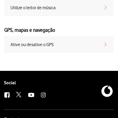
Utilize o leitor de música
GPS, mapas e navegação
Ative ou desative o GPS
Follow
Social
us