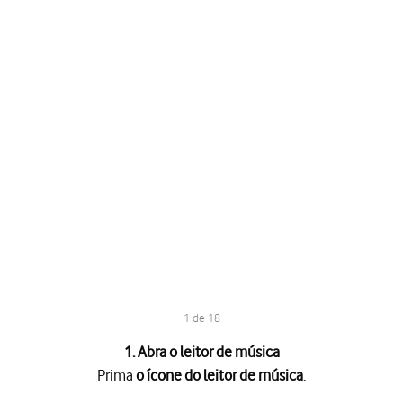
1 de 18
1. Abra o leitor de música
Prima
o ícone do leitor de música
.
e música
.