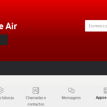
e Air
 básicas
Chamadas e
Mensagens
Apps e
contactos