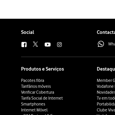
Follow
Social
Contact
us
Wh
Site
map
Produtos e Serviços
Destaqu
Pacotes fibra
Member G
Tarifários móveis
Vodafone 
Verificar Cobertura
Novidade
Tarifa Social de Internet
Tv em tod
Smartphones
Portabili
Internet Móvel
Clube Viv