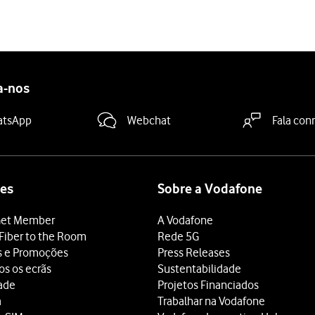
a-nos
atsApp
Webchat
Fala con
es
Sobre a Vodafone
et Member
A Vodafone
Fiber to the Room
Rede 5G
s e Promoções
Press Releases
os os ecrãs
Sustentabilidade
dade
Projetos Financiados
a
Trabalhar na Vodafone