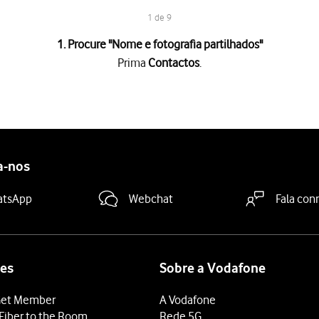
1 de 9
1. Procure "
Nome e fotografia partilhados
"
Prima
Contactos
.
partilhados
.
dida
e siga as indicações no ecrã para escolher e definir a fotograf
e
e siga as indicações no ecrã para editar o seu nome no cartaz de
a-nos
icamente
.
dida
.
atsApp
Webchat
Fala con
 definições para a partilha do cartaz de contacto, terá que ativar
deslize o dedo de baixo para cima
a partir da base do ecrã.
es
Sobre a Vodafone
et Member
A Vodafone
Fiber to the Room
Rede 5G