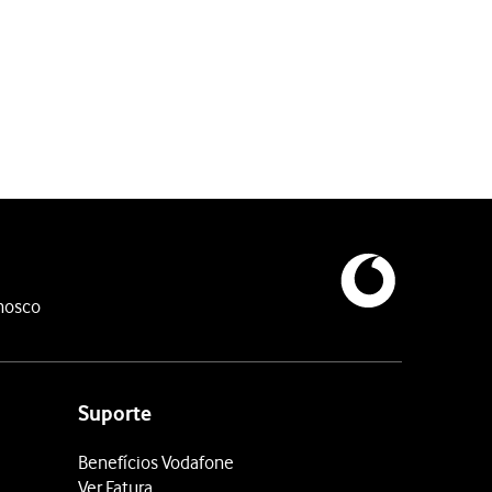
ia pretendida para o seu cartaz de contacto.
 contacto.
nosco
 a partilha do seu nome e fotografia.
Suporte
Benefícios Vodafone
Ver Fatura