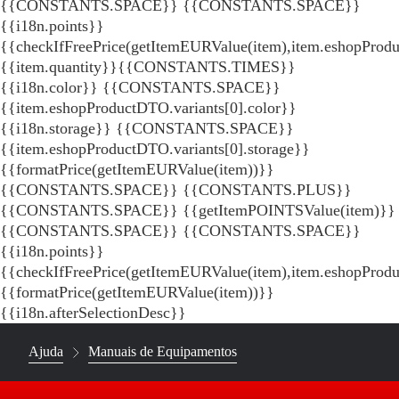
{{CONSTANTS.SPACE}}
{{CONSTANTS.SPACE}}
{{i18n.points}}
{{checkIfFreePrice(getItemEURValue(item),item.eshopProdu
{{item.quantity}}{{CONSTANTS.TIMES}}
{{i18n.color}} {{CONSTANTS.SPACE}}
{{item.eshopProductDTO.variants[0].color}}
{{i18n.storage}} {{CONSTANTS.SPACE}}
{{item.eshopProductDTO.variants[0].storage}}
{{formatPrice(getItemEURValue(item))}}
{{CONSTANTS.SPACE}} {{CONSTANTS.PLUS}}
{{CONSTANTS.SPACE}} {{getItemPOINTSValue(item)}}
{{CONSTANTS.SPACE}}
{{CONSTANTS.SPACE}}
{{i18n.points}}
{{checkIfFreePrice(getItemEURValue(item),item.eshopProd
{{formatPrice(getItemEURValue(item))}}
{{i18n.afterSelectionDesc}}
Ajuda
Manuais de Equipamentos