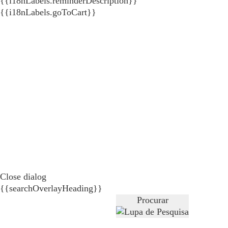
{{i18nLabels.reminderDescription}}
{{i18nLabels.goToCart}}
Close dialog
{{searchOverlayHeading}}
Procurar