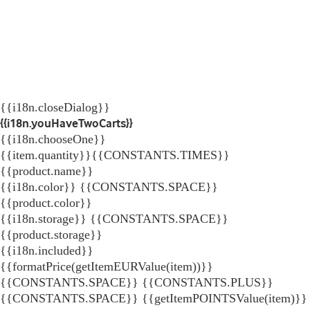
{{i18n.closeDialog}}
{{i18n.youHaveTwoCarts}}
{{i18n.chooseOne}}
{{item.quantity}}{{CONSTANTS.TIMES}}
{{product.name}}
{{i18n.color}} {{CONSTANTS.SPACE}}
{{product.color}}
{{i18n.storage}} {{CONSTANTS.SPACE}}
{{product.storage}}
{{i18n.included}}
{{formatPrice(getItemEURValue(item))}}
{{CONSTANTS.SPACE}} {{CONSTANTS.PLUS}}
{{CONSTANTS.SPACE}} {{getItemPOINTSValue(item)}}