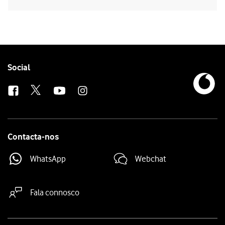
Follow
Social
us
Contacta-nos
WhatsApp
Webchat
Fala connosco
Site