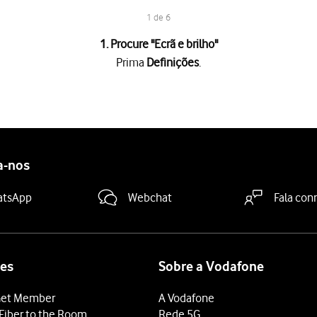
1 de 6
1. Procure "
Ecrã e brilho
"
Prima
Definições
.
 "Automática"
para ativar ou desativar a função.
prima
Opções
e siga as indicações no ecrã para escolher o período
a-nos
deslize o dedo de baixo para cima
a partir da base do ecrã.
atsApp
Webchat
Fala con
es
Sobre a Vodafone
et Member
A Vodafone
Fiber to the Room
Rede 5G