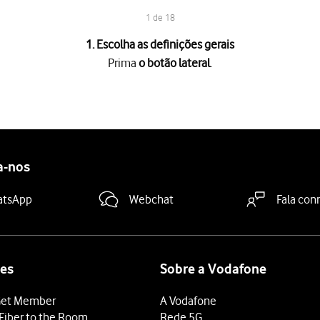
1 de 18
1. Escolha as definições gerais
Prima
o botão lateral
.
a partir da base do ecrã.
o
.
endido
.
a-nos
loqueado, deve introduzir o código PIN e premir
OK
.
N errado três vezes, o cartão SIM é bloqueado. Para retirar o bl
atsApp
Webchat
Fala con
tratamento desejada no telefone, siga as instruções no ecrã ou p
dido para o texto e ícones no telefone e prima
Continuar
.
ã para transferir conteúdo de outro dispositivo com iOS11 ou mai
dida
.
es
Sobre a Vodafone
ede Wi-Fi e prima
Aceder
.
et Member
A Vodafone
de Wi-Fi disponível, pode em alternativa utilizar a rede móvel.
Fiber to the Room
Rede 5G