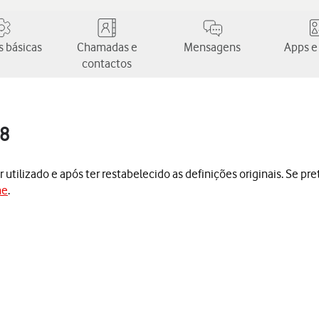
 básicas
Chamadas e
Mensagens
Apps e
contactos
18
 utilizado e após ter restabelecido as definições originais. Se pr
ne
.