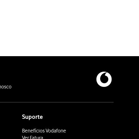
oqueio do cartão SIM, deverá introduzir o código PUK (o código P
nosco
rima
Configurar despois nas Definições
.
s recente, ou prima
Configurar sem outro dispositivo
.
Suporte
Benefícios Vodafone
Ver Fatura