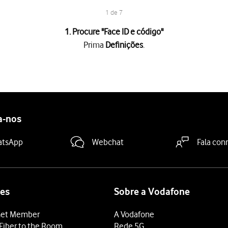
1 de 7
1. Procure "
Face ID e código
"
Prima
Definições
.
roduza um código de bloqueio do telefone à escolha duas vezes d
 "Apagar dados"
para ativar ou desativar a função.
Ativar
.
a-nos
e introduza o código de bloqueio.
deslize o dedo de baixo para cima
a partir da base do ecrã.
atsApp
Webchat
Fala con
es
Sobre a Vodafone
et Member
A Vodafone
Fiber to the Room
Rede 5G