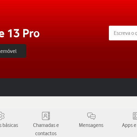
e 13 Pro
elemóvel
 básicas
Chamadas e
Mensagens
Apps e
contactos