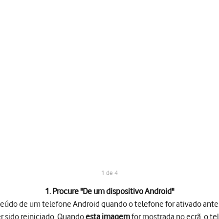
1 de 4
1. Procure "
De um dispositivo Android
"
nteúdo de um telefone Android quando o telefone for ativado antes
r sido reiniciado. Quando
esta imagem
for mostrada no ecrã, o te