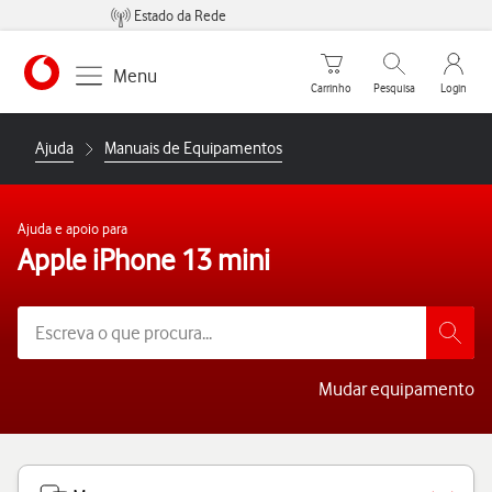
Estado da Rede
Carrinho de compras
Pesquisar
My Vo
Menu
Carrinho
Pesquisa
Login
https://www.vodafone.pt
Ajuda
Manuais de Equipamentos
Ajuda e apoio para
Apple iPhone 13 mini
Mudar equipamento