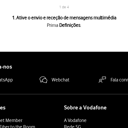
1 de 4
1. Ative o envio e receção de mensagens multimédia
Prima
Definições
.
a "Mensagens MMS"
para ativar a função.
deslize o dedo de baixo para cima
a partir da base do ecrã.
a-nos
atsApp
Webchat
Fala con
es
Sobre a Vodafone
et Member
A Vodafone
Fiber to the Room
Rede 5G